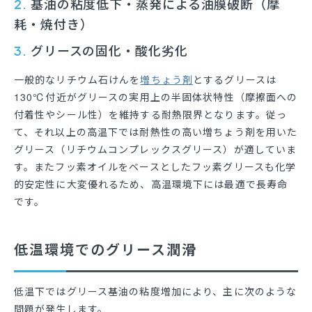
基油の粘度低下・蒸発による油膜破断（摩
2.
耗・焼付き）
グリースの固化・酸化劣化
3.
一般的なリチウム石けんを
増ちょう剤
とするグリースは
130℃付近がグリースの実用上の半固体状特性（摩擦面への
付着性やシール性）を維持する耐熱限界となります。従っ
て、それ以上の高温下では耐熱性の高い増ちょう剤を用いた
グリース（リチウムコンプレックスグリース）が適していま
す。またフッ素オイルをベースとしたフッ素グリースも化学
的安定性に大変優れるため、高温環境下には最適で長寿命
です。
低温環境でのグリース潤滑
低温下ではグリース基油の粘度増加により、主に次のような
問題が発生します。