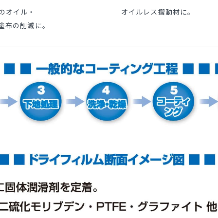
のオイル・
オイルレス摺動材に。
塗布の削減に。